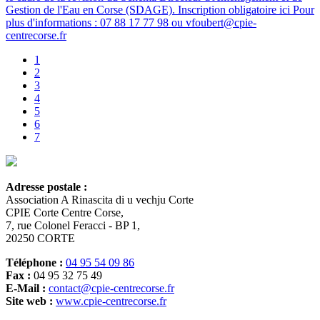
Gestion de l'Eau en Corse (SDAGE). Inscription obligatoire ici Pour
plus d'informations : 07 88 17 77 98 ou vfoubert@cpie-
centrecorse.fr
1
2
3
4
5
6
7
Adresse postale :
Association A Rinascita di u vechju Corte
CPIE Corte Centre Corse,
7, rue Colonel Feracci - BP 1,
20250 CORTE
Téléphone :
04 95 54 09 86
Fax :
04 95 32 75 49
E-Mail :
contact@cpie-centrecorse.fr
Site web :
www.cpie-centrecorse.fr