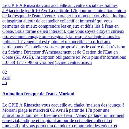
Le CPIE A Rinascita vous accueille au centre social des Salines
à Ajaccio le jeudi 10 Avril à partir de 17h pour une animation autour
de la fresque de l'eau ! Venez partager un moment convivial, ludique
et inspirant autour de cet atelier collectif et immersif qui vous
permettra de mieux comprendre les enjeux et défis liés à l'eau en
Corse. Sous forme de jeu interactif, que vous soyez citoyen curieux,
professionnel engagé ou enseignant, la fresque s'adapte à tous les
publics. L'évènement est gratuit et un apéritif sera offert aux
participants. Cet atelier vous est proposé dans le cadre de la révision
du Schéma Directeur d'Aménagement et de Gestion de l'Eau en
Corse (SDAGE). Inscription obligatoire ici Pour plus d'informations
: 07 88 17 77 98 ou vfoubert@cpie-centrecorse.fr
02
avril
25
Animation fresque de l'eau - Moriani
Le CPIE A Rinascita vous accueille au chalet (maison des jeunes) à
Moriani plage le mercredi 02 Avril à partir de 17h pour une
animation autour de la fresque de l'eau ! Venez partager un moment
convivial, ludique et inspirant autour de cet atelier collectif et
immersif qui vous permettra de mieux comprendre les enjeux et