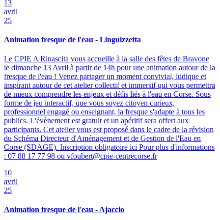
13
avril
25
Animation fresque de l'eau - Linguizzetta
Le CPIE A Rinascita vous accueille à la salle des fêtes de Bravone
le dimanche 13 Avril à partir de 14h pour une animation autour de la
fresque de l'eau ! Venez partager un moment convivial, ludique et
inspirant autour de cet atelier collectif et immersif qui vous permettra
de mieux comprendre les enjeux et défis liés à l'eau en Corse. Sous
forme de jeu interactif, que vous soyez citoyen curieux,
professionnel engagé ou enseignant, la fresque s'adapte à tous les
publics. L'évènement est gratuit et un apéritif sera offert aux
participants. Cet atelier vous est proposé dans le cadre de la révision
du Schéma Directeur d'Aménagement et de Gestion de l'Eau en
Corse (SDAGE). Inscription obligatoire ici Pour plus d'informations
: 07 88 17 77 98 ou vfoubert@cpie-centrecorse.fr
10
avril
25
Animation fresque de l'eau - Ajaccio