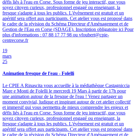
défis liés à l'eau en Corse. Sous forme de jeu interactif, que vous
soyez citoyen curieux, professionnel engagé ou enseignant, la
fresque s'adapte à tous les publics. L'évènement est gratuit et un
apéritif sera offert aux participants. Cet atelier vous est proposé dans
le cadre de la révision du Schéma Directeur d'Aménagement et de
Gestion de l'Eau en Corse (SDAGE). Inscription obligatoire ici Pour
plus d'informations : 07 88 17 77 98 ou vfoubert@cpie-
centrecorse.fr
19
mars
25
Animation fresque de l'eau - Folelli
Le CPIE A Rinascita vous accueille à la médiathèque Castagniccia
Mare e Monti de Folelli le mercredi 19 Mars à partir de 17h pour
une animation autour de la fresque de l'eau ! Venez partager un
moment convivial, ludique et inspirant autour de cet atelier collectif
et immersif qui vous permettra de mieux comprendre les enjeux et
défis liés à l'eau en Corse. Sous forme de jeu interactif, que vous
soyez citoyen curieux, professionnel engagé ou enseignant, la
fresque s'adapte à tous les publics. L'évènement est gratuit et un
apéritif sera offert aux participants. Cet atelier vous est proposé dans
le cadre de la révision du Schéma Directeur d'Aménagement et de